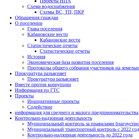
Проекты НПА
Схема водоснабжения
Схемы ВС, ТП, ПКР
Обращения граждан
О поселении
Глава поселения
Кабановские вести
Кабановские вести
Статистические отчеты
Статистические отчеты
История
Экономическая база развития поселения
Протоколы общего собрания участников на земельн
Прокуратура разъясняет
Прокуратура разъясняет
Вместе против коррупции
Информация по ГТС
Проекты
Инициативные проекты
Содействие
информация для среднего и малого предпринимательства
Контрольно-надзорная деятельность
Муниципальный контроль за правилами благоустрой
Муниципальный транспортный контроль с 2022 го
Контрольно-надзорная деятельность до 2022 года