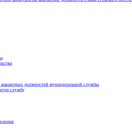
ла
льства
ие вакантных должностей муниципальной службы
ьную службу
авления