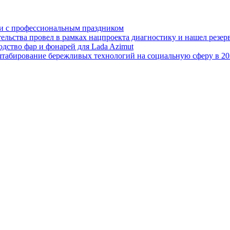
ли с профессиональным праздником
льства провел в рамках нацпроекта диагностику и нашел резерв
дство фар и фонарей для Lada Azimut
табирование бережливых технологий на социальную сферу в 20