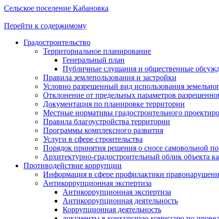
Сельское поселение Кабановка
Перейти к содержимому
Градостроительство
Территориальное планирование
Генеральный план
Публичные слушания и общественные обсуж
Правила землепользования и застройки
Условно разрешенный вид использования земельного
Отклонение от предельных параметров разрешенног
Документация по планировке территории
Местные нормативы градостроительного проектир
Правила благоустройства территории
Программы комплексного развития
Услуги в сфере строительства
Порядок принятия решения о сносе самовольной по
Архитектурно-градостроительный облик объекта ка
Противодействие коррупции
Информация в сфере профилактики правонарушен
Антикоррупционная экспертиза
Антикоррупционная экспертиза
Антикоррупционная деятельность
Коррупционная деятельность
документы в конкурсную комиссию по провед