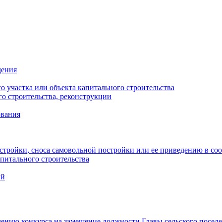
дения
 участка или объекта капитального строительства
о строительства, реконструкции
ования
стройки, сноса самовольной постройки или ее приведению в со
питального строительства
ий
ению конкурса на замещение должности Главы сельского посел