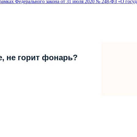
амках Федерального закона от 31 июля 2020 № 248-ФЗ «О госуд
е, не горит фонарь?