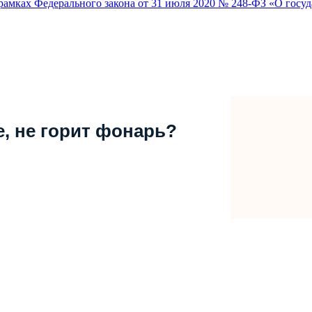
амках Федерального закона от 31 июля 2020 № 248-ФЗ «О госуд
е, не горит фонарь?