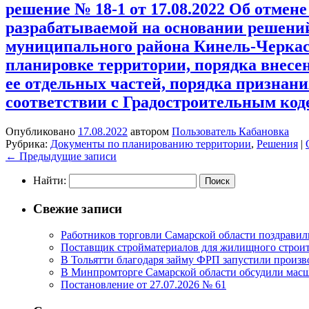
решение № 18-1 от 17.08.2022 Об отмен
разрабатываемой на основании решений
муниципального района Кинель-Черкас
планировке территории, порядка внесе
ее отдельных частей, порядка признан
соответствии с Градостроительным ко
Опубликовано
17.08.2022
автором
Пользователь Кабановка
Рубрика:
Документы по планированию территории
,
Решения
|
←
Предыдущие записи
Найти:
Свежие записи
Работников торговли Самарской области поздрави
Поставщик стройматериалов для жилищного строите
В Тольятти благодаря займу ФРП запустили произво
В Минпромторге Самарской области обсудили масш
Постановление от 27.07.2026 № 61