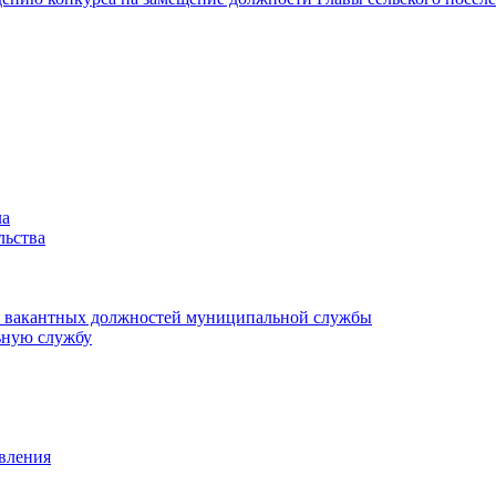
ла
льства
ие вакантных должностей муниципальной службы
ьную службу
авления