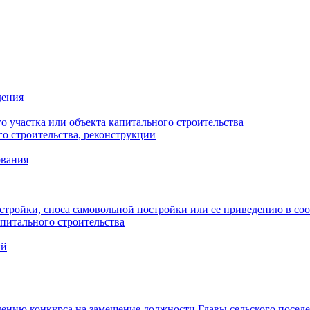
дения
 участка или объекта капитального строительства
о строительства, реконструкции
ования
стройки, сноса самовольной постройки или ее приведению в со
питального строительства
ий
ению конкурса на замещение должности Главы сельского посел