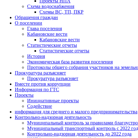
Проекты НПА
Схема водоснабжения
Схемы ВС, ТП, ПКР
Обращения граждан
О поселении
Глава поселения
Кабановские вести
Кабановские вести
Статистические отчеты
Статистические отчеты
История
Экономическая база развития поселения
Протоколы общего собрания участников на земельн
Прокуратура разъясняет
Прокуратура разъясняет
Вместе против коррупции
Информация по ГТС
Проекты
Инициативные проекты
Содействие
информация для среднего и малого предпринимательства
Контрольно-надзорная деятельность
Муниципальный контроль за правилами благоустрой
Муниципальный транспортный контроль с 2022 го
Контрольно-надзорная деятельность до 2022 года