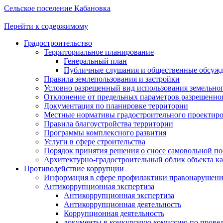
Сельское поселение Кабановка
Перейти к содержимому
Градостроительство
Территориальное планирование
Генеральный план
Публичные слушания и общественные обсуж
Правила землепользования и застройки
Условно разрешенный вид использования земельного
Отклонение от предельных параметров разрешенног
Документация по планировке территории
Местные нормативы градостроительного проектир
Правила благоустройства территории
Программы комплексного развития
Услуги в сфере строительства
Порядок принятия решения о сносе самовольной по
Архитектурно-градостроительный облик объекта ка
Противодействие коррупции
Информация в сфере профилактики правонарушен
Антикоррупционная экспертиза
Антикоррупционная экспертиза
Антикоррупционная деятельность
Коррупционная деятельность
документы в конкурсную комиссию по провед