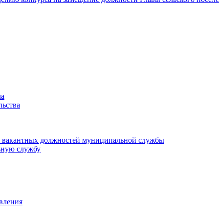
ла
льства
ие вакантных должностей муниципальной службы
ьную службу
авления