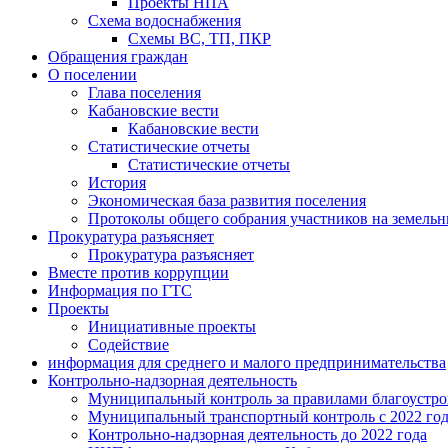
Проекты НПА
Схема водоснабжения
Схемы ВС, ТП, ПКР
Обращения граждан
О поселении
Глава поселения
Кабановские вести
Кабановские вести
Статистические отчеты
Статистические отчеты
История
Экономическая база развития поселения
Протоколы общего собрания участников на земельн
Прокуратура разъясняет
Прокуратура разъясняет
Вместе против коррупции
Информация по ГТС
Проекты
Инициативные проекты
Содействие
информация для среднего и малого предпринимательства
Контрольно-надзорная деятельность
Муниципальный контроль за правилами благоустрой
Муниципальный транспортный контроль с 2022 го
Контрольно-надзорная деятельность до 2022 года