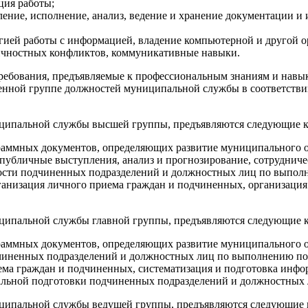
ция работы;
ение, исполнение, анализ, ведение и хранение документации и 
гией работы с информацией, владение компьютерной и другой о
ичностных конфликтов, коммуникативные навыки.
бования, предъявляемые к профессиональным знаниям и навык
нной группе должностей муниципальной службы в соответстви
ипальной службы высшей группы, предъявляются следующие к
граммных документов, определяющих развитие муниципального о
 публичные выступления, анализ и прогнозирование, сотрудни
ности подчиненных подразделений и должностных лиц по выпол
ганизация личного приема граждан и подчиненных, организаци
ипальной службы главной группы, предъявляются следующие 
граммных документов, определяющих развитие муниципального о
чиненных подразделений и должностных лиц по выполнению пост
иема граждан и подчиненных, систематизация и подготовка инф
нальной подготовки подчиненных подразделений и должностных 
ипальной службы ведущей группы, предъявляются следующие 