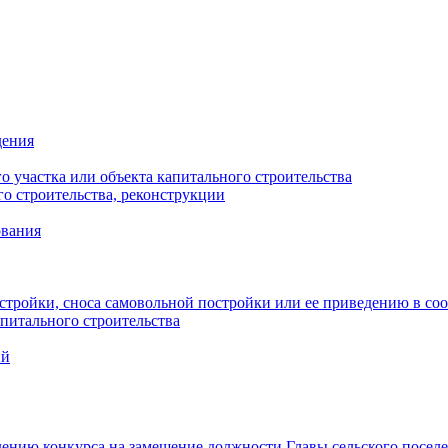
дения
 участка или объекта капитального строительства
о строительства, реконструкции
ования
стройки, сноса самовольной постройки или ее приведению в со
питального строительства
ий
ению конкурса на замещение должности Главы сельского посел