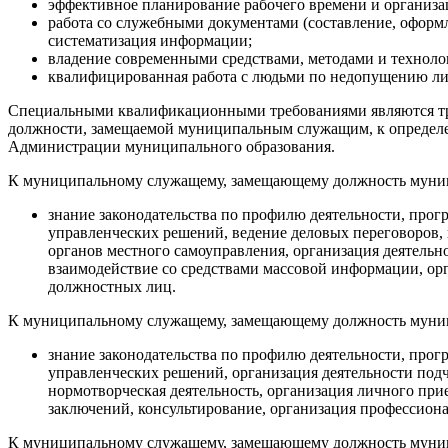
эффективное планирование рабочего времени и организа
работа со служебными документами (составление, оформл
систематизация информации;
владение современными средствами, методами и техноло
квалифицированная работа с людьми по недопущению л
Специальными квалификационными требованиями являются тре
должности, замещаемой муниципальным служащим, к определе
Администрации муниципального образования.
К муниципальному служащему, замещающему должность муниц
знание законодательства по профилю деятельности, про
управленческих решений, ведение деловых переговоров,
органов местного самоуправления, организация деятель
взаимодействие со средствами массовой информации, ор
должностных лиц.
К муниципальному служащему, замещающему должность муниц
знание законодательства по профилю деятельности, про
управленческих решений, организация деятельности под
нормотворческая деятельность, организация личного пр
заключений, консультирование, организация профессио
К муниципальному служащему, замещающему должность муниц