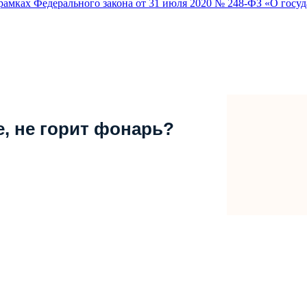
амках Федерального закона от 31 июля 2020 № 248-ФЗ «О госуд
е, не горит фонарь?