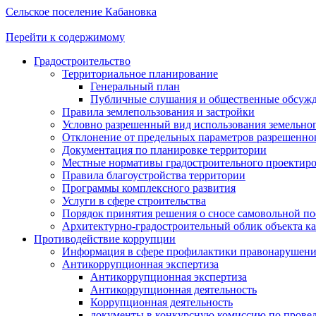
Сельское поселение Кабановка
Перейти к содержимому
Градостроительство
Территориальное планирование
Генеральный план
Публичные слушания и общественные обсуж
Правила землепользования и застройки
Условно разрешенный вид использования земельного
Отклонение от предельных параметров разрешенног
Документация по планировке территории
Местные нормативы градостроительного проектир
Правила благоустройства территории
Программы комплексного развития
Услуги в сфере строительства
Порядок принятия решения о сносе самовольной по
Архитектурно-градостроительный облик объекта ка
Противодействие коррупции
Информация в сфере профилактики правонарушен
Антикоррупционная экспертиза
Антикоррупционная экспертиза
Антикоррупционная деятельность
Коррупционная деятельность
документы в конкурсную комиссию по провед