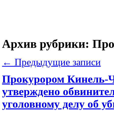
Архив рубрики:
Про
←
Предыдущие записи
Прокурором Кинель-Ч
утверждено обвинител
уголовному делу об уб