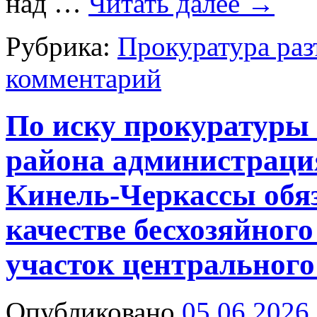
над …
Читать далее
→
Рубрика:
Прокуратура раз
комментарий
По иску прокуратуры
района администрация
Кинель-Черкассы обяз
качестве бесхозяйног
участок центрального
Опубликовано
05.06.2026