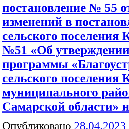
постановление № 55 от
изменений в постано
сельского поселения К
№51 «Об утверждени
программы «Благоуст
сельского поселения 
муниципального райо
Самарской области» н
Опубликовано
28.04.2023