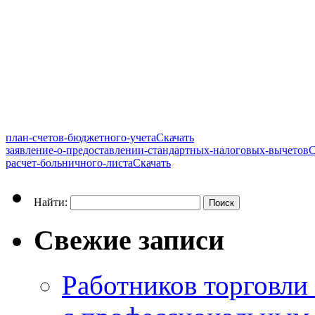
план-счетов-бюджетного-учета
Скачать
заявление-о-предоставлении-стандартных-налоговых-вычетов
С
расчет-больничного-листа
Скачать
Найти:
Свежие записи
Работников торговли