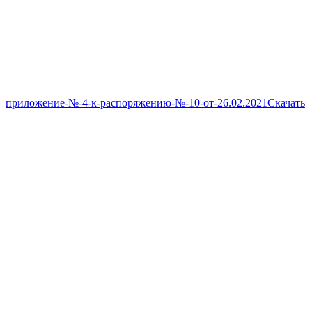
приложение-№-4-к-распоряжению-№-10-от-26.02.2021
Скачать