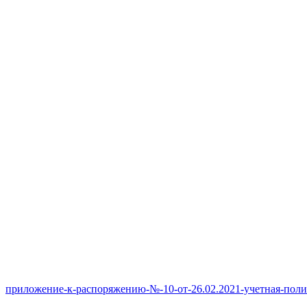
приложение-к-распоряжению-№-10-от-26.02.2021-учетная-полит