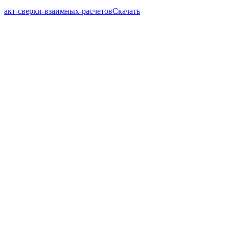
акт-сверки-взаимных-расчетов
Скачать