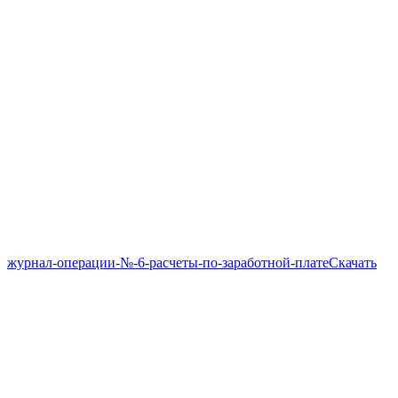
журнал-операции-№-6-расчеты-по-заработной-плате
Скачать