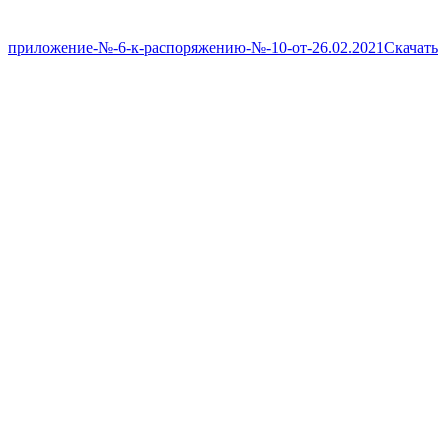
приложение-№-6-к-распоряжению-№-10-от-26.02.2021
Скачать