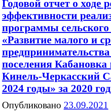
Годовой отчет о ходе 
эффективности реали
программы сельского
«Развитие малого и ср
предпринимательства 
поселения Кабановка
Кинель-Черкасский Са
2024 годы» за 2020 год
Опубликовано
23.09.2021